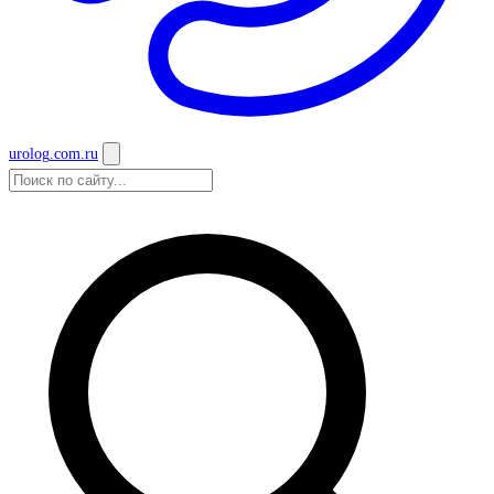
urolog
.com.ru