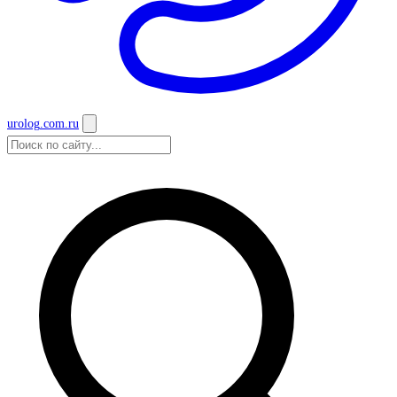
urolog
.com.ru