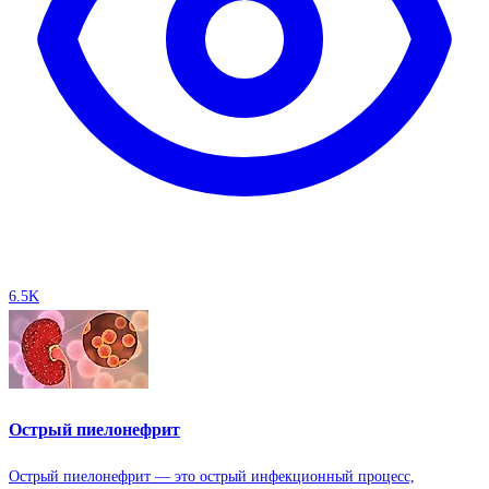
6.5K
Острый пиелонефрит
Острый пиелонефрит — это острый инфекционный процесс,