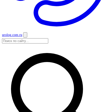
urolog
.com.ru