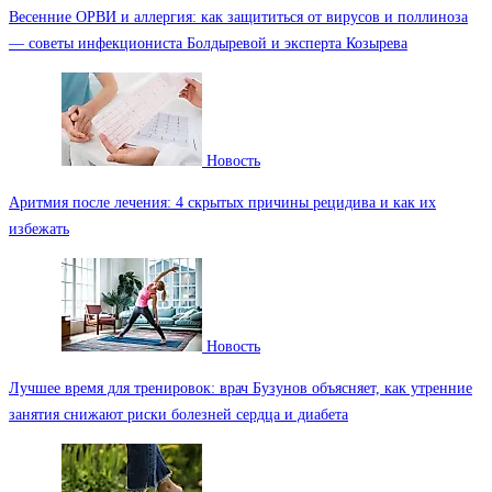
Весенние ОРВИ и аллергия: как защититься от вирусов и поллиноза
— советы инфекциониста Болдыревой и эксперта Козырева
Новость
Аритмия после лечения: 4 скрытых причины рецидива и как их
избежать
Новость
Лучшее время для тренировок: врач Бузунов объясняет, как утренние
занятия снижают риски болезней сердца и диабета