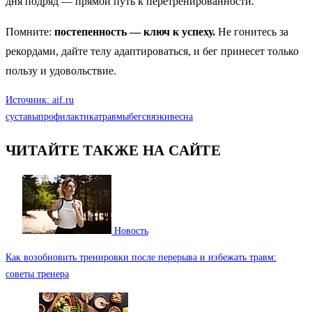
дня подряд — прямой путь к перетренированности.
Помните:
постепенность — ключ к успеху.
Не гонитесь за
рекордами, дайте телу адаптироваться, и бег принесет только
пользу и удовольствие.
Источник: aif.ru
суставы
профилактика
травмы
бег
связки
весна
ЧИТАЙТЕ ТАКЖЕ НА САЙТЕ
Новость
Как возобновить тренировки после перерыва и избежать травм:
советы тренера