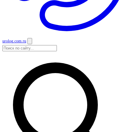
urolog
.com.ru