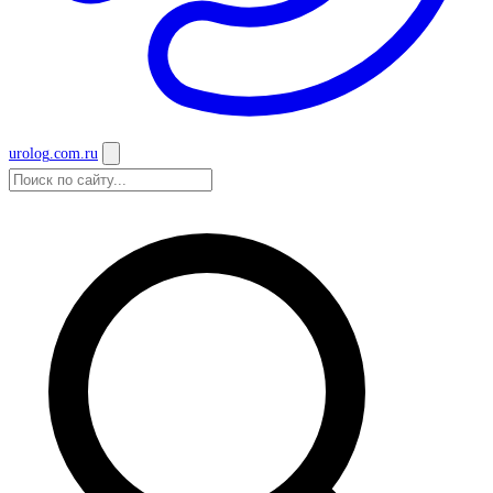
urolog
.com.ru