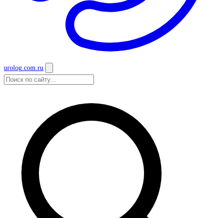
urolog
.com.ru