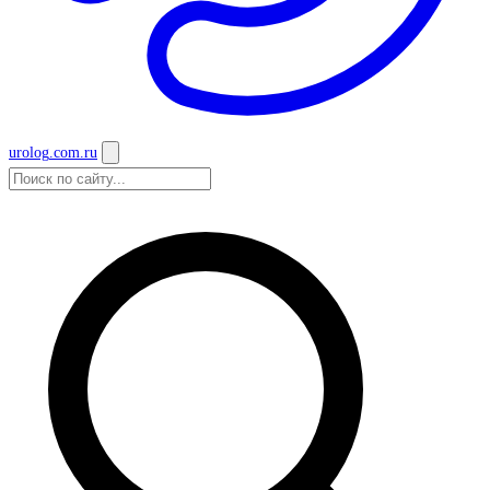
urolog
.com.ru