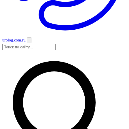
urolog
.com.ru