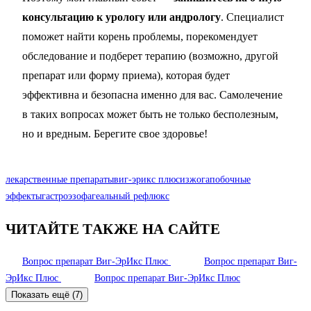
консультацию к урологу или андрологу
. Специалист
поможет найти корень проблемы, порекомендует
обследование и подберет терапию (возможно, другой
препарат или форму приема), которая будет
эффективна и безопасна именно для вас. Самолечение
в таких вопросах может быть не только бесполезным,
но и вредным. Берегите свое здоровье!
лекарственные препараты
виг-эрикс плюс
изжога
побочные
эффекты
гастроэзофагеальный рефлюкс
ЧИТАЙТЕ ТАКЖЕ НА САЙТЕ
Вопрос
препарат Виг-ЭрИкс Плюс
Вопрос
препарат Виг-
ЭрИкс Плюс
Вопрос
препарат Виг-ЭрИкс Плюс
Показать ещё (7)