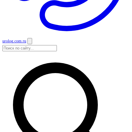
urolog
.com.ru