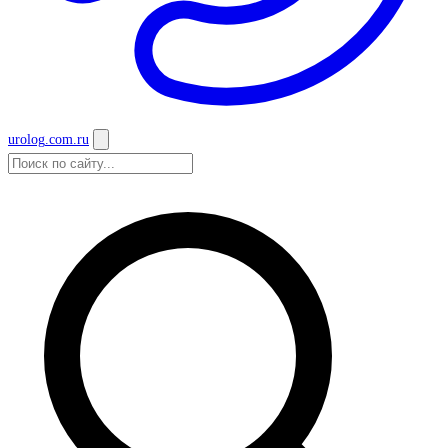
urolog
.com.ru