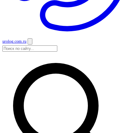
urolog
.com.ru