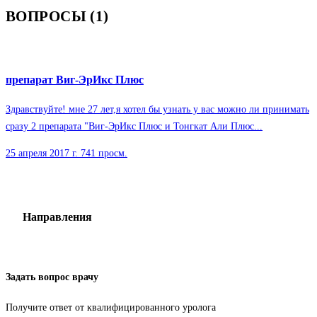
ВОПРОСЫ (1)
препарат Виг-ЭрИкс Плюс
Здравствуйте! мне 27 лет,я хотел бы узнать у вас можно ли принимать
сразу 2 препарата "Виг-ЭрИкс Плюс и Тонгкат Али Плюс...
25 апреля 2017 г.
741 просм.
Направления
Задать вопрос врачу
Получите ответ от квалифицированного уролога