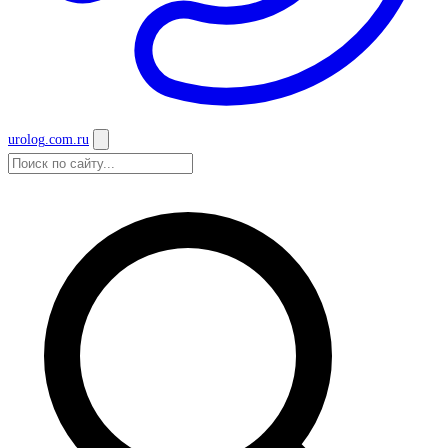
urolog
.com.ru