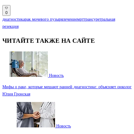
0
диагностика
рак мочевого пузыря
лечение
мрт
трансуретральная
резекция
ЧИТАЙТЕ ТАКЖЕ НА САЙТЕ
Новость
Мифы о раке, которые мешают ранней диагностике: объясняет онколог
Юлия Гронская
Новость