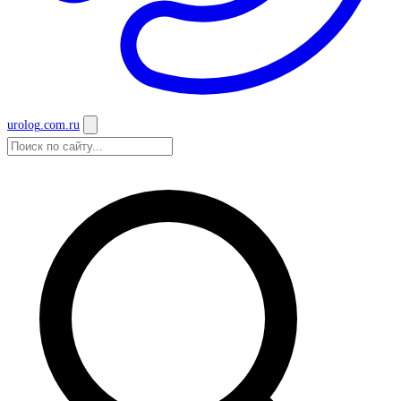
urolog
.com.ru